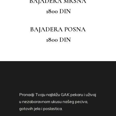
BAJADERA MRSNA
1800 DIN
BAJADERA POSNA
1800 DIN
Pronadji Tvoju najbližu GAK pekaru i uživaj
u nezaboravnom ukusu našeg peciva,
gotovih jela i poslastica.