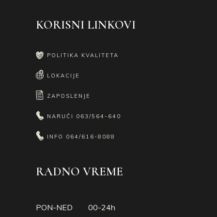
KORISNI LINKOVI
POLITIKA KVALITETA
LOKACIJE
ZAPOSLENJE
NARUČI
063/564-640
INFO
064/616-8088
RADNO VREME
PON-NED 00-24h