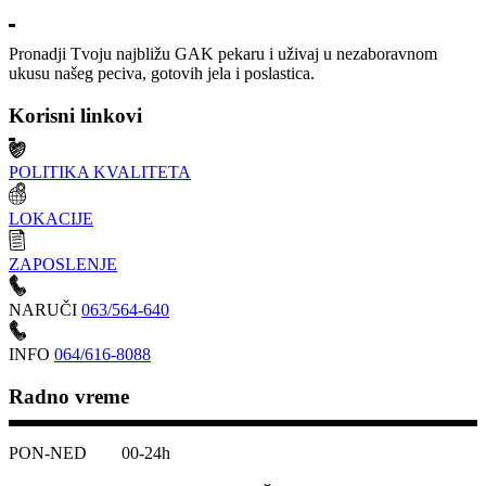
Pronadji Tvoju najbližu GAK pekaru i uživaj u nezaboravnom
ukusu našeg peciva, gotovih jela i poslastica.
Korisni linkovi
POLITIKA KVALITETA
LOKACIJE
ZAPOSLENJE
NARUČI
063/564-640
INFO
064/616-8088
Radno vreme
PON-NED 00-24h