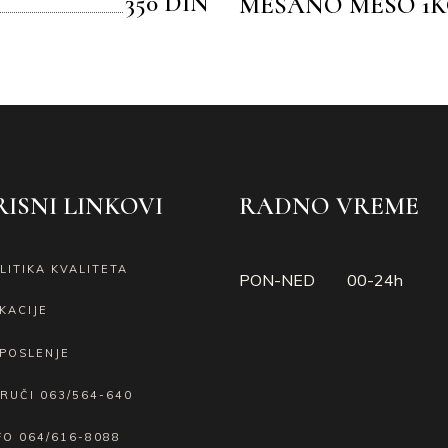
350 DIN
MEŠANO MESO 1K
ISNI LINKOVI
RADNO VREME
LITIKA KVALITETA
PON-NED 00-24h
KACIJE
POSLENJE
RUČI
063/564-640
FO
064/616-8088