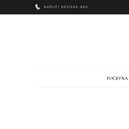
NARUČI
063/564-640
POČETNA