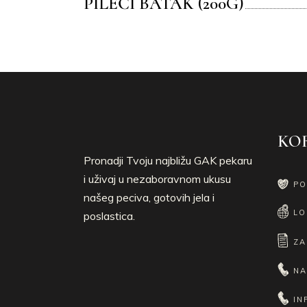
PILEĆI BATAK (200G)
KOR
Pronadji Tvoju najbližu GAK pekaru
i uživaj u nezaboravnom ukusu
PO
našeg peciva, gotovih jela i
LO
poslastica.
ZA
NA
IN