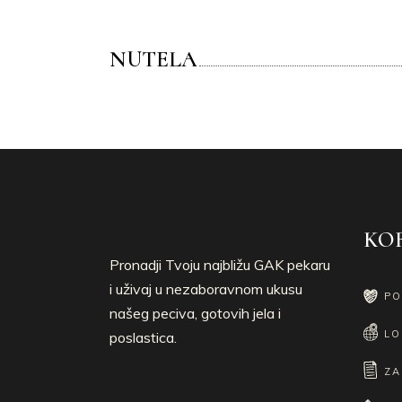
NUTELA
KOR
Pronadji Tvoju najbližu GAK pekaru
i uživaj u nezaboravnom ukusu
PO
našeg peciva, gotovih jela i
LO
poslastica.
ZA