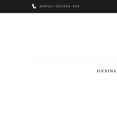
NARUČI
063/564-640
POČETNA